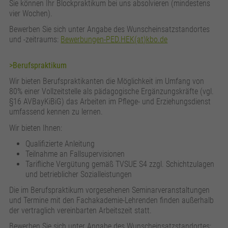
Sie können Ihr Blockpraktikum bei uns absolvieren (mindestens
vier Wochen).
Bewerben Sie sich unter Angabe des Wunscheinsatzstandortes
und -zeitraums:
Bewerbungen-PED.HEK(at)kbo.de
>Berufspraktikum
Wir bieten Berufspraktikanten die Möglichkeit im Umfang von
80% einer Vollzeitstelle als pädagogische Ergänzungskräfte (vgl.
§16 AVBayKiBiG) das Arbeiten im Pflege- und Erziehungsdienst
umfassend kennen zu lernen.
Wir bieten Ihnen:
Qualifizierte Anleitung
Teilnahme an Fallsupervisionen
Tarifliche Vergütung gemäß TVSUE S4 zzgl. Schichtzulagen
und betrieblicher Sozialleistungen
Die im Berufspraktikum vorgesehenen Seminarveranstaltungen
und Termine mit den Fachakademie-Lehrenden finden außerhalb
der vertraglich vereinbarten Arbeitszeit statt.
Bewerben Sie sich unter Angabe des Wunscheinsatzstandortes: