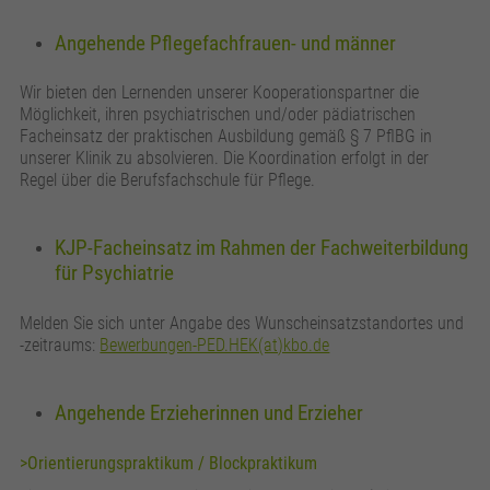
Anbieter
Google Analytics
Angehende Pflegefachfrauen- und männer
Laufzeit
24 Stunden
Wir bieten den Lernenden unserer Kooperationspartner die
Wird zur Unterscheidung von Benutzern
Zweck
Möglichkeit, ihren psychiatrischen und/oder pädiatrischen
verwendet.
Facheinsatz der praktischen Ausbildung gemäß § 7 PflBG in
unserer Klinik zu absolvieren. Die Koordination erfolgt in der
Regel über die Berufsfachschule für Pflege.
Name
_gat_UA_161657597_3
KJP-Facheinsatz im Rahmen der Fachweiterbildung
Anbieter
Google Analytics
für Psychiatrie
Laufzeit
1 Minute
Melden Sie sich unter Angabe des Wunscheinsatzstandortes und
-zeitraums:
Bewerbungen-PED.HEK(at)kbo.de
Wird verwendet, um die Anforderungsrate zu
Zweck
drosseln.
Angehende Erzieherinnen und Erzieher
>Orientierungspraktikum / Blockpraktikum