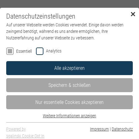
✕
Datenschutzeinstellungen
Menü
Auf unserer Webseite werden Cookies verwendet. Einige davon werden
zwingend benötigt, während es uns andere ermöglichen, Ihre
Nutzererfahrung auf unserer Webseite zu verbessern.
Analytics
Essentiell
Alle akzeptieren
Speichern & schließen
Nur essentielle Cookies akzeptieren
Weitere Informationen anzeigen
Essentiell
Essentielle Cookies werden für grundlegende Funktionen der Webseite
Powered by
Impressum
|
Datenschutz
benötigt. Dadurch ist gewährleistet, dass die Webseite einwandfrei
sgalinski Cookie Opt In