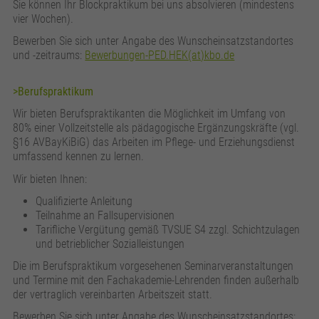
Sie können Ihr Blockpraktikum bei uns absolvieren (mindestens
vier Wochen).
Bewerben Sie sich unter Angabe des Wunscheinsatzstandortes
und -zeitraums:
Bewerbungen-PED.HEK(at)kbo.de
>Berufspraktikum
Wir bieten Berufspraktikanten die Möglichkeit im Umfang von
80% einer Vollzeitstelle als pädagogische Ergänzungskräfte (vgl.
§16 AVBayKiBiG) das Arbeiten im Pflege- und Erziehungsdienst
umfassend kennen zu lernen.
Wir bieten Ihnen:
Qualifizierte Anleitung
Teilnahme an Fallsupervisionen
Tarifliche Vergütung gemäß TVSUE S4 zzgl. Schichtzulagen
und betrieblicher Sozialleistungen
Die im Berufspraktikum vorgesehenen Seminarveranstaltungen
und Termine mit den Fachakademie-Lehrenden finden außerhalb
der vertraglich vereinbarten Arbeitszeit statt.
Bewerben Sie sich unter Angabe des Wunscheinsatzstandortes: