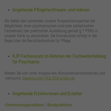
Anbieter
Google Analytics
Angehende Pflegefachfrauen- und männer
Laufzeit
24 Stunden
Wir bieten den Lernenden unserer Kooperationspartner die
Wird zur Unterscheidung von Benutzern
Zweck
Möglichkeit, ihren psychiatrischen und/oder pädiatrischen
verwendet.
Facheinsatz der praktischen Ausbildung gemäß § 7 PflBG in
unserer Klinik zu absolvieren. Die Koordination erfolgt in der
Regel über die Berufsfachschule für Pflege.
Name
_gat_UA_161657597_3
KJP-Facheinsatz im Rahmen der Fachweiterbildung
Anbieter
Google Analytics
für Psychiatrie
Laufzeit
1 Minute
Melden Sie sich unter Angabe des Wunscheinsatzstandortes und
-zeitraums:
Bewerbungen-PED.HEK(at)kbo.de
Wird verwendet, um die Anforderungsrate zu
Zweck
drosseln.
Angehende Erzieherinnen und Erzieher
>Orientierungspraktikum / Blockpraktikum