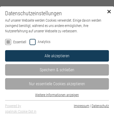
✕
Datenschutzeinstellungen
Menü
Auf unserer Webseite werden Cookies verwendet. Einige davon werden
zwingend benötigt, während es uns andere ermöglichen, Ihre
Nutzererfahrung auf unserer Webseite zu verbessern.
Analytics
Essentiell
Alle akzeptieren
Speichern & schließen
Nur essentielle Cookies akzeptieren
Weitere Informationen anzeigen
Essentiell
Essentielle Cookies werden für grundlegende Funktionen der Webseite
Powered by
Impressum
|
Datenschutz
benötigt. Dadurch ist gewährleistet, dass die Webseite einwandfrei
sgalinski Cookie Opt In