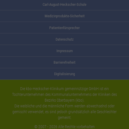
Carl-August-Heckscher-Schule
Medizinprodukte-Sicherheit
Patientenfürsprecher
Datenschutz
Impressum
Barrierefreiheit
Digitalisierung
Die kbo-Heckscher-Klinikum gemeinnützige GmbH ist ein
Tochterunternehmen des Kommunalunternehmens der Kliniken des
Bezirks Oberbayern (kbo).
Die weibliche und die männliche Form werden abwechselnd oder
gemischt verwendet, es sind jedoch grundsätzlich alle Geschlechter
gemeint.
© 2007 - 2026 Alle Rechte vorbehalten