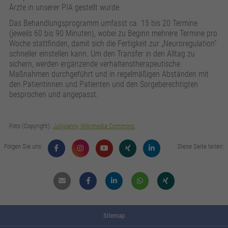
Anbieter
Google Analytics
Ärzte in unserer PIA gestellt wurde.
Das Behandlungsprogramm umfasst ca. 15 bis 20 Termine
Laufzeit
24 Stunden
(jeweils 60 bis 90 Minuten), wobei zu Beginn mehrere Termine pro
Woche stattfinden, damit sich die Fertigkeit zur „Neuroregulation“
Wird zur Unterscheidung von Benutzern
Zweck
schneller einstellen kann. Um den Transfer in den Alltag zu
verwendet.
sichern, werden ergänzende verhaltenstherapeutische
Maßnahmen durchgeführt und in regelmäßigen Abständen mit
den Patientinnen und Patienten und den Sorgeberechtigten
Name
_gat_UA_161657597_3
besprochen und angepasst.
Anbieter
Google Analytics
Foto (Copyright):
Juligianny, Wikimedia Commons
Laufzeit
1 Minute
Folgen Sie uns:
Diese Seite teilen:
Wird verwendet, um die Anforderungsrate zu
Zweck
drosseln.
Mail
Facebook
Linkdin
Whatsapp
Xing
Sitemap