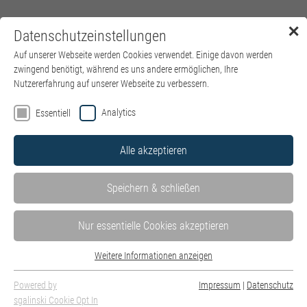
✕
Datenschutzeinstellungen
Menü
Auf unserer Webseite werden Cookies verwendet. Einige davon werden
zwingend benötigt, während es uns andere ermöglichen, Ihre
Nutzererfahrung auf unserer Webseite zu verbessern.
Analytics
Essentiell
Alle akzeptieren
Speichern & schließen
Nur essentielle Cookies akzeptieren
Weitere Informationen anzeigen
Essentiell
Essentielle Cookies werden für grundlegende Funktionen der Webseite
Powered by
Impressum
|
Datenschutz
Neurofeedback-Training
benötigt. Dadurch ist gewährleistet, dass die Webseite einwandfrei
sgalinski Cookie Opt In