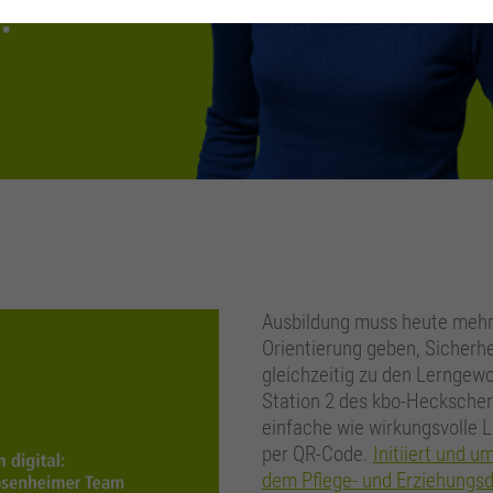
Analytics
Diese Gruppe beinhaltet alle Skripte für analytisches Tracking und zugehörige
Cookies. Es hilft uns die Nutzererfahrung der Website zu verbessern.
Cookie-Informationen anzeigen
Name
_ga
Anbieter
Google Analytics
Laufzeit
2 Jahre
Zweck
Wird zur Unterscheidung von Benutzern verwendet.
Ausbildung muss heute mehr l
Orientierung geben, Sicherhe
gleichzeitig zu den Lernge
Name
_gid
Station 2 des kbo-Heckscher
Anbieter
Google Analytics
einfache wie wirkungsvolle 
per QR-Code.
Initiiert und 
Laufzeit
24 Stunden
dem Pflege- und Erziehungsd