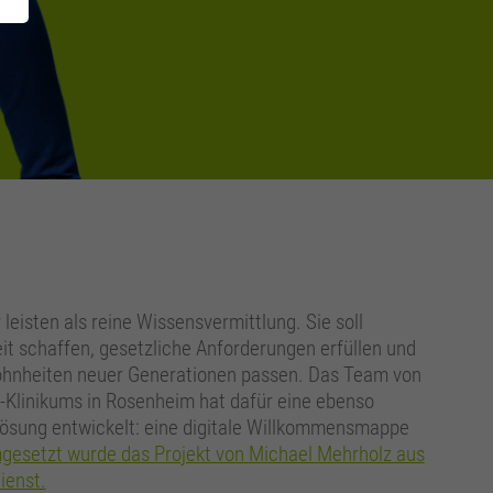
eisten als reine Wissensvermittlung. Sie soll
it schaffen, gesetzliche Anforderungen erfüllen und
wohnheiten neuer Generationen passen. Das Team von
-Klinikums in Rosenheim hat dafür eine ebenso
Lösung entwickelt: eine digitale Willkommensmappe
umgesetzt wurde das Projekt von Michael Mehrholz aus
ienst.