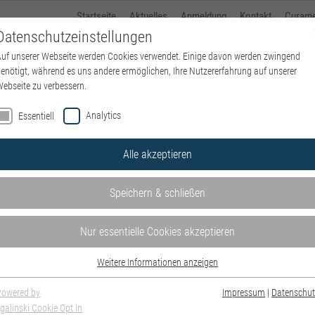
Startseite
Aktuelles
Anmeldung
Kontakt
Curam
Datenschutzeinstellungen
uf unserer Webseite werden Cookies verwendet. Einige davon werden zwingend
kbo-Heckscher-Klinikum
Standorte
Beh
enötigt, während es uns andere ermöglichen, Ihre Nutzererfahrung auf unserer
ebseite zu verbessern.
Analytics
Essentiell
Alle akzeptieren
Speichern & schließen
Nur essentielle Cookies akzeptieren
Weitere Informationen anzeigen
Essentiell
Essentielle Cookies werden für grundlegende Funktionen der Webseite benötigt.
Powered by
Impressum
|
Datenschut
Dadurch ist gewährleistet, dass die Webseite einwandfrei funktioniert.
galinski Cookie Opt In