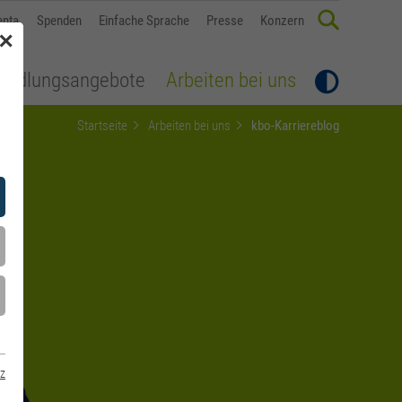
enta
Spenden
Einfache Sprache
Presse
Konzern
✕
andlungsangebote
Arbeiten bei uns
Startseite
Arbeiten bei uns
kbo-Karriereblog
z