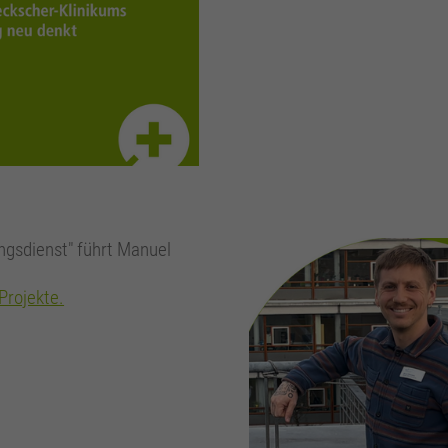
Zweck
Wird zur Unterscheidung von Benutzern verwendet.
Name
_gat_UA_161657597_3
Anbieter
Google Analytics
Laufzeit
1 Minute
Zweck
Wird verwendet, um die Anforderungsrate zu drosseln.
ungsdienst" führt Manuel
 Projekte.