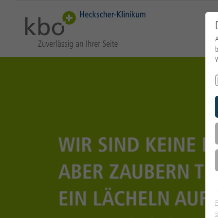
A
b
W
s