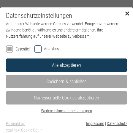
✕
Datenschutzeinstellungen
Menü
Auf unserer Webseite werden Cookies verwendet. Einige davon werden
zwingend benötigt, während es uns andere ermöglichen, Ihre
Nutzererfahrung auf unserer Webseite zu verbessern.
Analytics
Essentiell
Alle akzeptieren
Speichern & schließen
Nur essentielle Cookies akzeptieren
Weitere Informationen anzeigen
Essentiell
Essentielle Cookies werden für grundlegende Funktionen der Webseite
Powered by
Impressum
|
Datenschutz
benötigt. Dadurch ist gewährleistet, dass die Webseite einwandfrei
sgalinski Cookie Opt In