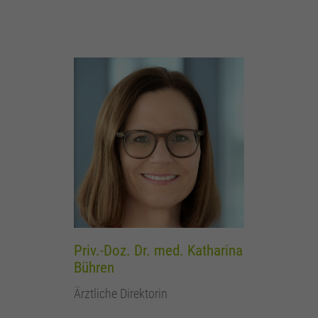
Anbieter
Google Analytics
Laufzeit
24 Stunden
Wird zur Unterscheidung von Benutzern
Zweck
verwendet.
Name
_gat_UA_161657597_3
Anbieter
Google Analytics
Laufzeit
1 Minute
Wird verwendet, um die Anforderungsrate zu
Zweck
drosseln.
Priv.-Doz. Dr. med. Katharina
Bühren
Ärztliche Direktorin