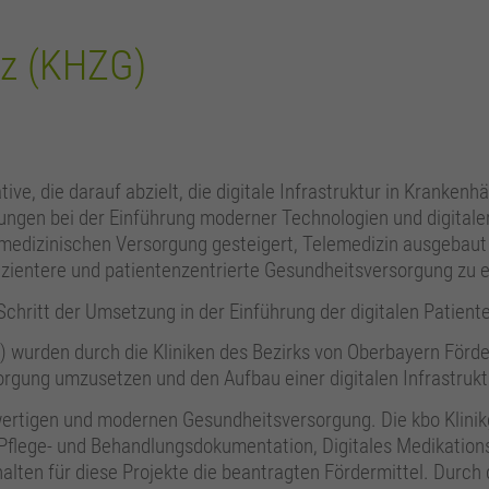
tz (KHZG)
ve, die darauf abzielt, die digitale Infrastruktur in Krankenh
htungen bei der Einführung moderner Technologien und digital
 medizinischen Versorgung gesteigert, Telemedizin ausgebaut 
ffizientere und patientenzentrierte Gesundheitsversorgung zu 
Schritt der Umsetzung in der Einführung der digitalen Patient
urden durch die Kliniken des Bezirks von Oberbayern Förde
sorgung umzusetzen und den Aufbau einer digitalen Infrastrukt
wertigen und modernen Gesundheitsversorgung. Die kbo Klinikg
le Pflege- und Behandlungsdokumentation, Digitales Medikatio
alten für diese Projekte die beantragten Fördermittel. Durch 