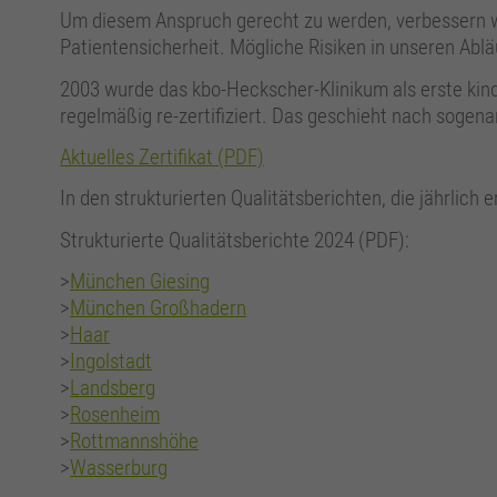
Um diesem Anspruch gerecht zu werden, verbessern w
Patientensicherheit. Mögliche Risiken in unseren Abl
2003 wurde das kbo-Heckscher-Klinikum als erste kinde
regelmäßig re-zertifiziert. Das geschieht nach sogena
Aktuelles Zertifikat (PDF)
In den strukturierten Qualitätsberichten, die jährlic
Strukturierte Qualitätsberichte 2024 (PDF):
>
München Giesing
>
München Großhadern
>
Haar
>
Ingolstadt
>
Landsberg
>
Rosenheim
>
Rottmannshöhe
>
Wasserburg