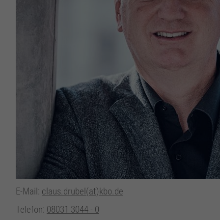
E-Mail:
claus.drubel(at)kbo.de
Telefon:
08031 3044 - 0