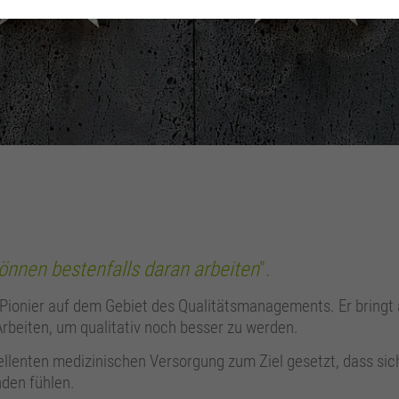
Analytics
Diese Gruppe beinhaltet alle Skripte für analytisches Tracking und zugehörige
Cookies. Es hilft uns die Nutzererfahrung der Website zu verbessern.
Cookie-Informationen anzeigen
Name
_ga
Anbieter
Google Analytics
Laufzeit
2 Jahre
Zweck
Wird zur Unterscheidung von Benutzern verwendet.
 können bestenfalls daran arbeiten
".
 Pionier auf dem Gebiet des Qualitätsmanagements. Er bringt
Name
_gid
rbeiten, um qualitativ noch besser zu werden.
Anbieter
Google Analytics
llenten medizinischen Versorgung zum Ziel gesetzt, dass sic
den fühlen.
Laufzeit
24 Stunden