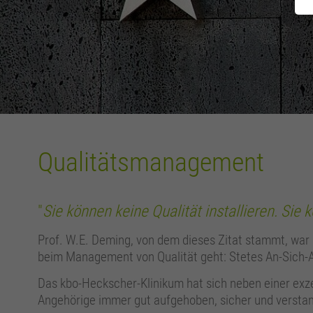
Qualitätsmanagement
"
Sie können keine Qualität installieren. Sie
Prof. W.E. Deming, von dem dieses Zitat stammt, war
beim Management von Qualität geht: Stetes An-Sich-A
Das kbo-Heckscher-Klinikum hat sich neben einer exze
Angehörige immer gut aufgehoben, sicher und verstan