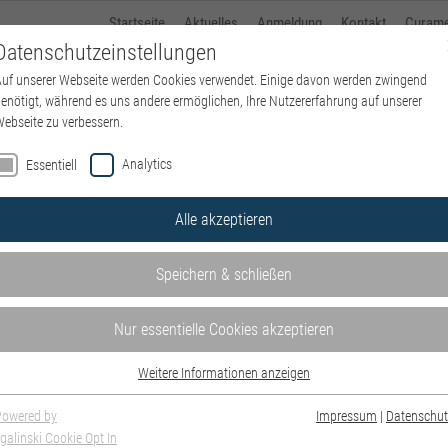
Startseite
Aktuelles
Anmeldung
Kontakt
Curam
Datenschutzeinstellungen
uf unserer Webseite werden Cookies verwendet. Einige davon werden zwingend
kbo-Heckscher-Klinikum
Standorte
Beh
enötigt, während es uns andere ermöglichen, Ihre Nutzererfahrung auf unserer
ebseite zu verbessern.
Startseite
kbo-Heckscher-Klinikum
Analytics
Essentiell
Alle akzeptieren
Speichern & schließen
Nur essentielle Cookies akzeptieren
Weitere Informationen anzeigen
Essentiell
Essentielle Cookies werden für grundlegende Funktionen der Webseite benötigt.
Powered by
Impressum
|
Datenschut
Dadurch ist gewährleistet, dass die Webseite einwandfrei funktioniert.
galinski Cookie Opt In