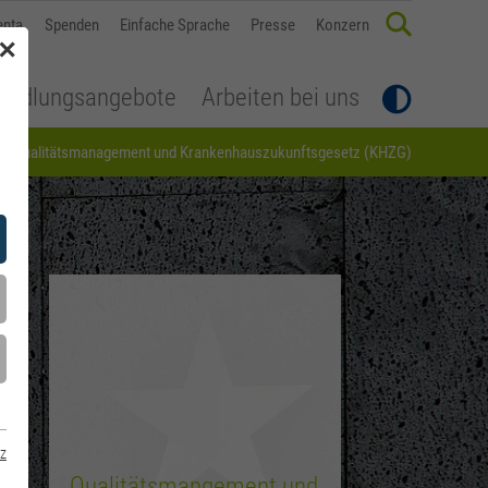
enta
Spenden
Einfache Sprache
Presse
Konzern
✕
andlungsangebote
Arbeiten bei uns
Qualitätsmanagement und Krankenhauszukunftsgesetz (KHZG)
z
Qualitätsmangement und