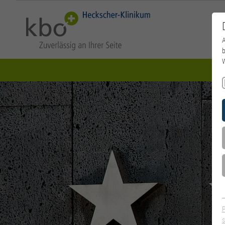
A
b
W
s